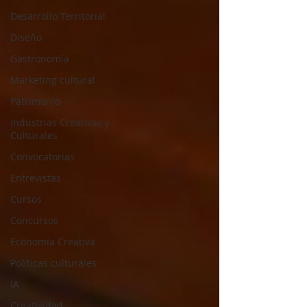
Desarrollo Territorial
Diseño
Gastronomía
Marketing cultural
Patrimonio
Industrias Creativas y
Culturales
Convocatorias
Entrevistas
Cursos
Concursos
Economía Creativa
Políticas culturales
IA
Creatividad