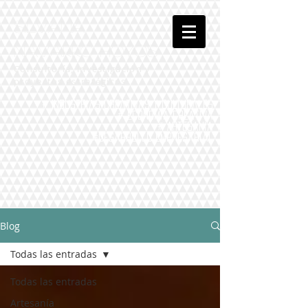
Silvana
Navarro Hoyos
Consultoría, investigación y
proyectos estratégicos
# Industrias Creativas y Culturales
# Economía Creativa
# Artesanía
#Desarrollo Empresarial
Blog
Todas las entradas
Todas las entradas
Artesanía