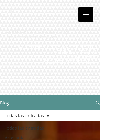
Silvana
Navarro Hoyos
Consultoría, investigación y
proyectos estratégicos
# Industrias Creativas y Culturales
# Economía Creativa
# Artesanía
#Desarrollo Empresarial
Blog
Todas las entradas
Todas las entradas
Artesanía