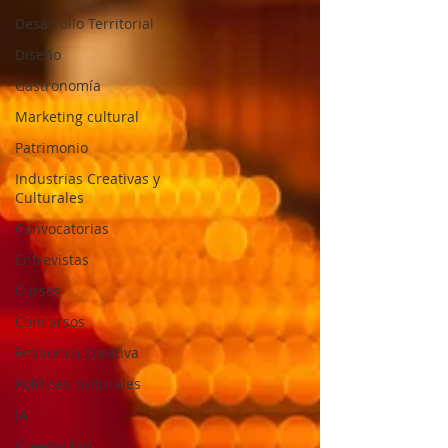
Desarrollo Territorial
Diseño
Gastronomía
Marketing cultural
Patrimonio
Industrias Creativas y
Culturales
Convocatorias
Entrevistas
Cursos
Concursos
Economía Creativa
Políticas culturales
IA
Creatividad