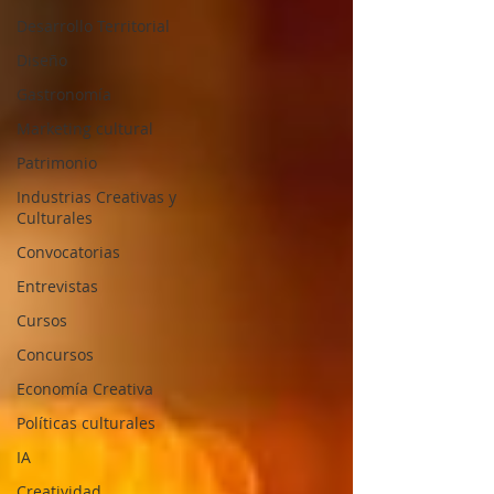
Desarrollo Territorial
Diseño
Gastronomía
Marketing cultural
Patrimonio
Industrias Creativas y
Culturales
Convocatorias
Entrevistas
Cursos
Concursos
Economía Creativa
Políticas culturales
IA
Creatividad