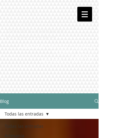
Silvana
Navarro Hoyos
Consultoría, investigación y
proyectos estratégicos
# Industrias Creativas y Culturales
# Economía Creativa
# Artesanía
#Desarrollo Empresarial
Blog
Todas las entradas
Todas las entradas
Artesanía