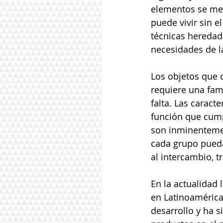
elementos se mez
puede vivir sin e
técnicas heredad
necesidades de l
Los objetos que 
requiere una fami
falta. Las caract
función que cumpl
son inminentemen
cada grupo pueda
al intercambio, t
En la actualidad 
en Latinoamérica,
desarrollo y ha s