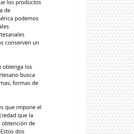
que los productos 
a de 
mérica podemos 
les 
rtesanales 
os conserven un 
 obtenga los 
artesano busca 
imas, formas de 
 
es que impone el 
ciedad que la 
a obtención de 
 Estos dos 