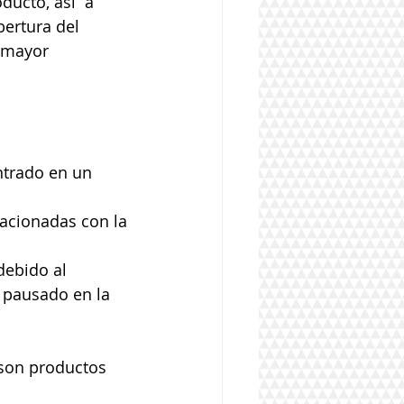
ucto, así  a 
ertura del 
 mayor 
trado en un 
lacionadas con la 
debido al 
 pausado en la 
son productos 