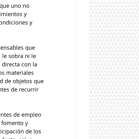
 que uno no 
imientos y 
ondiciones y 
pensables que 
le sobra ni le 
 directa con la 
os materiales 
d de objetos que 
tes de recurrir 
uentes de empleo 
e fomento y 
icipación de los 