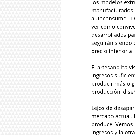
los modelos extra
manufacturados n
autoconsumo.  D
ver como convive
desarrollados pa
seguirán siendo 
precio inferior a l
El artesano ha v
ingresos suficien
producir más o g
producción, diseñ
Lejos de desapare
mercado actual. 
produce. Vemos d
ingresos y la otr