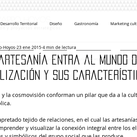
#
varro Hoyos
Desarrollo Territorial
Diseño
Gastronomía
Marketing cult
ión y proyectos estratégicos
o-Hoyos
23 ene 2015
4 min de lectura
Convocatorias
Entrevistas
Cursos
Concursos
artesanía entra al mundo d
erencias y talleres
Servicios
Colaboraciones
Proyec
Creatividad
lización y sus característ
ión y la cosmovisión conforman un pilar que da a la cul
ica. 
apretado tejido de relaciones, en el cual las artesaní
prender y visualizar la conexión integral entre los 
es y simbólicos del grupo social que las produce. 