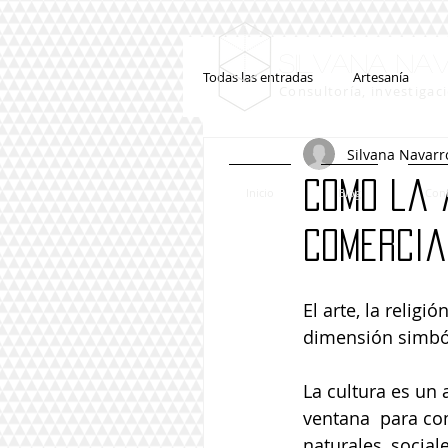
Silvana Na
Todas las entradas
Artesanía
Consultoría, investigac
Silvana Navarr
Industrias Creativas y Culturales
Como la 
Inicio
Blog
Conf
Políticas culturales
IA
comercia
El arte, la relig
dimensión simból
La cultura es un 
ventana  para com
naturales, social