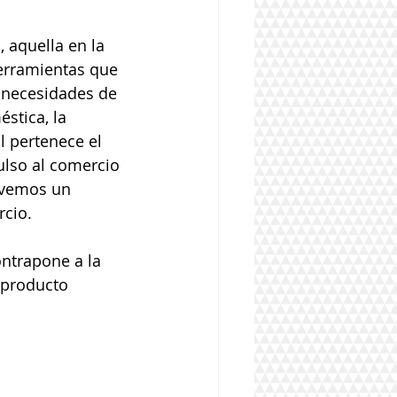
 aquella en la 
erramientas que 
 necesidades de 
stica, la 
l pertenece el 
ulso al comercio 
 vemos un 
cio. 
ontrapone a la 
 producto 