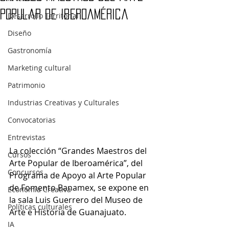
Popular de Iberoamérica
Desarrollo Territorial
Diseño
Gastronomía
Marketing cultural
Patrimonio
Industrias Creativas y Culturales
Convocatorias
Entrevistas
La colección “Grandes Maestros del 
Cursos
Arte Popular de Iberoamérica”, del 
Concursos
Programa de Apoyo al Arte Popular 
de Fomento Banamex, se expone en 
Economía Creativa
la sala Luis Guerrero del Museo de 
Políticas culturales
Arte e Historia de Guanajuato.
IA