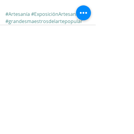
#Artesanía
#ExposiciónArtesanal
#grandesmaestrosdelartepopular
Comentarios
Escribir un comentario...
©
2018 - 2025
by Silvana Navarro - Hoyos
All rights reserved.