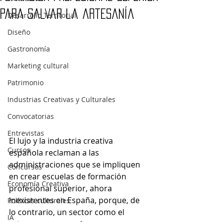
para salvar la artesanía
Desarrollo Territorial
Diseño
Gastronomía
Marketing cultural
Patrimonio
Industrias Creativas y Culturales
Convocatorias
Entrevistas
El lujo y la industria creativa 
Cursos
española reclaman a las 
administraciones que se impliquen 
Concursos
en crear escuelas de formación 
Economía Creativa
profesional superior, ahora 
inexistentes en España, porque, de 
Políticas culturales
lo contrario, un sector como el 
IA