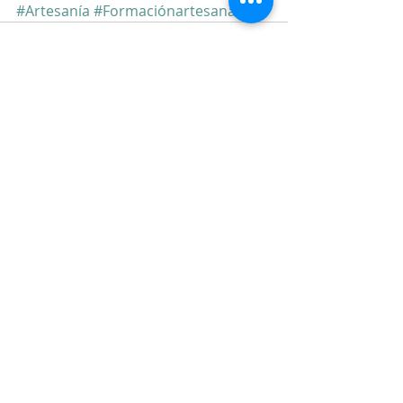
#Artesanía
#Formaciónartesanal
Comentarios
Escribir un comentario...
©
2018 - 2025
by Silvana Navarro - Hoyos
All rights reserved.
info@silvananavarro.co
m