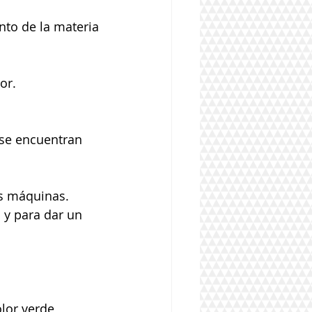
to de la materia 
r.  
se encuentran 
s máquinas.  
y para dar un   
lor verde 