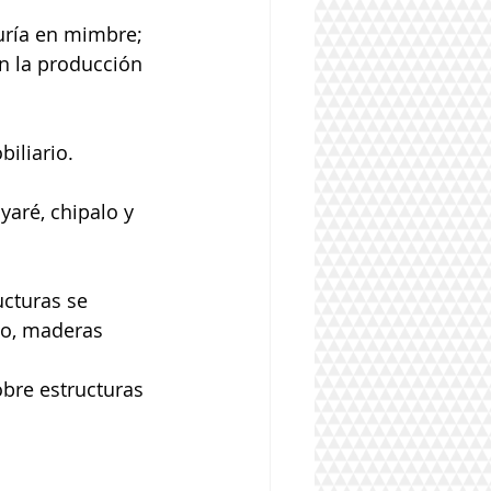
uría en mimbre; 
n la producción 
iliario.
aré, chipalo y 
ucturas se 
lo, maderas 
bre estructuras 