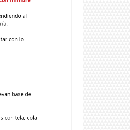
a con mimbre
endiendo al 
ría.
ar con lo 
levan base de 
 con tela; cola 