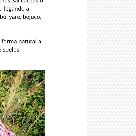
 las Salicáceas o 
 llegando a 
ú, yare, bejuco, 
 forma natural a 
e suelos 