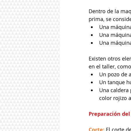
Dentro de la maq
prima, se conside
Una máquina 
Una máquina 
Una máquina 
Existen otros el
en el taller, como
Un pozo de 
Un tanque hú
Una caldera 
color rojizo 
Preparación del
Corte:
 El corte 