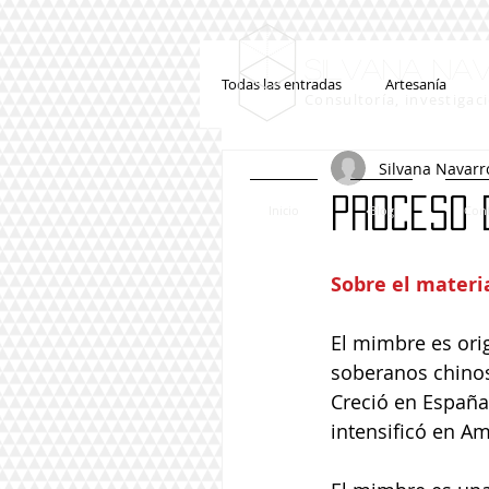
Silvana Na
Todas las entradas
Artesanía
Consultoría, investigac
Silvana Navarr
Industrias Creativas y Culturales
Proceso 
Inicio
Blog
Conf
Políticas culturales
IA
Sobre el materi
El mimbre es orig
soberanos chinos,
Creció en España
intensificó en Am