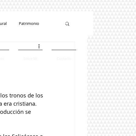
 Industrias Creativas y Culturales
# Economía Creativa
ural
Patrimonio
# Artesanía
#Desarrollo Empresarial
Economía Creativa
tos
Sobre Mí
Contacto
los tronos de los 
era cristiana. 
roducción se 