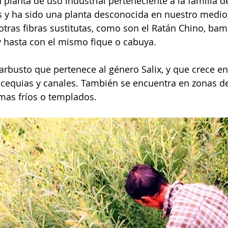
planta de uso industrial perteneciente a la familia de
es y ha sido una planta desconocida en nuestro medio,
tras fibras sustitutas, como son el Ratán Chino, bamb
y hasta con el mismo fique o cabuya.
arbusto que pertenece al género Salix, y que crece en
 acequias y canales. También se encuentra en zonas d
as fríos o templados.