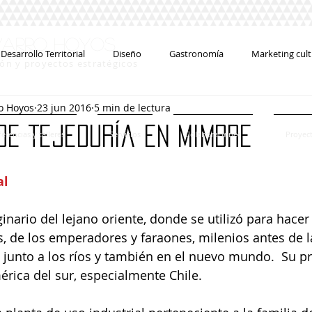
#
varro Hoyos
Desarrollo Territorial
Diseño
Gastronomía
Marketing cult
ión y proyectos estratégicos
o Hoyos
23 jun 2016
5 min de lectura
Convocatorias
Entrevistas
Cursos
Concursos
de Tejeduría en mimbre
erencias y talleres
Servicios
Colaboraciones
Proyec
Creatividad
al
inario del lejano oriente, donde se utilizó para hacer 
 de los emperadores y faraones, milenios antes de la 
 junto a los ríos y también en el nuevo mundo.  Su p
érica del sur, especialmente Chile.