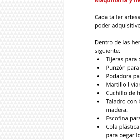
Maquinaria y he
Cada taller artes
poder adquisitivo
Dentro de las he
siguiente: 
Tijeras para c
Punzón para a
Podadora par
Martillo livi
Cuchillo de h
Taladro con 
madera.  
Escofina para
Cola plástica
para pegar l