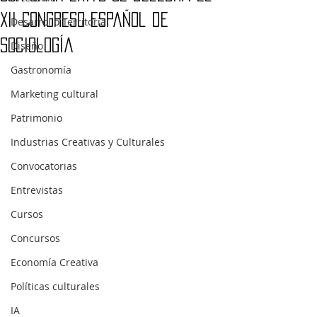
XII Congreso Español de
Desarrollo Territorial
Sociología
Diseño
Gastronomía
Marketing cultural
Patrimonio
Industrias Creativas y Culturales
Convocatorias
Entrevistas
Cursos
Concursos
Economía Creativa
Políticas culturales
IA