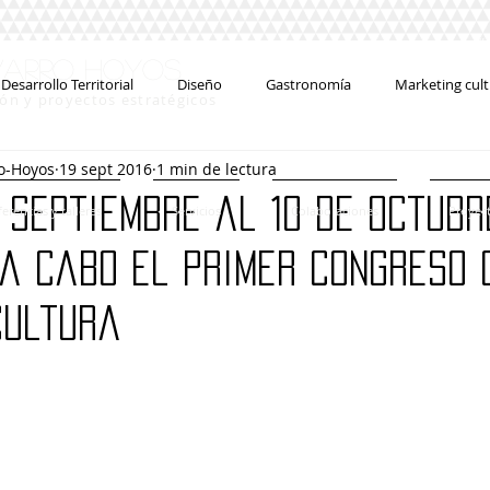
#
varro Hoyos
Desarrollo Territorial
Diseño
Gastronomía
Marketing cult
ión y proyectos estratégicos
o-Hoyos
19 sept 2016
1 min de lectura
Convocatorias
Entrevistas
Cursos
Concursos
e septiembre al 10 de octubr
erencias y talleres
Servicios
Colaboraciones
Proyec
Creatividad
a cabo el primer congreso 
cultura