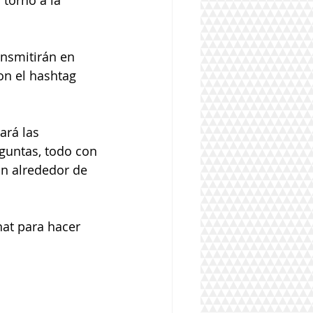
torno a la 
ansmitirán en 
con el hashtag 
rá las 
guntas, todo con 
ón alrededor de 
hat para hacer 