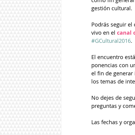
como fin generar 
gestión cultural.
Podrás seguir el 
vivo en el 
canal 
#GCultural2016
.
El encuentro est
ponencias con un
el fin de generar
los temas de int
No dejes de segui
preguntas y come
Las fechas y org