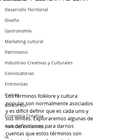
Desarrollo Territorial
Diseño
Gastronomía
Marketing cultural
Patrimonio
Industrias Creativas y Culturales
Convocatorias
Entrevistas
Cursos
Los términos folklore y cultura 
popular son normalmente asociados 
Concursos
y es difícil definir que es cada uno y 
Economía Creativa
sus límites. Exploraremos algunas de 
sus definiciones para darnos 
Políticas culturales
cuentas que estos términos son 
IA