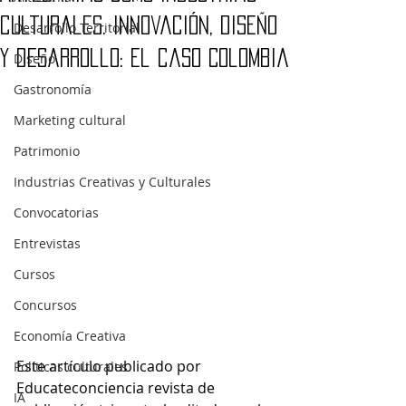
culturales. Innovación, diseño
Desarrollo Territorial
y desarrollo: El caso Colombia
Diseño
Gastronomía
Marketing cultural
Patrimonio
Industrias Creativas y Culturales
Convocatorias
Entrevistas
Cursos
Concursos
Economía Creativa
Este artículo publicado por 
Políticas culturales
Educateconciencia revista de 
IA