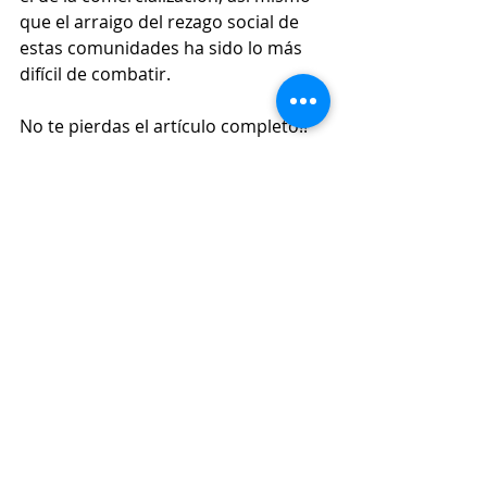
que el arraigo del rezago social de 
estas comunidades ha sido lo más 
difícil de combatir.
No te pierdas el artículo completo!!
Artesanías como industrias 
culturales. Innovación, 
diseño y desarrollo: El caso 
Colombia
Déjanos tus opiniones al respecto.