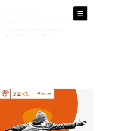
Silvana
Navarro Hoyos
Consultoría, investigación y
proyectos estratégicos
# Industrias Creativas y Culturales
# Economía Creativa
# Artesanía
#Desarrollo Empresarial